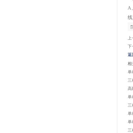
A
线
上
下
返
相
单
三
高
单
三
单
单
三